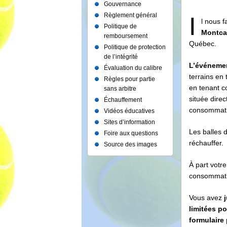
Gouvernance
Règlement général
I
l nous f
Politique de
Montcal
remboursement
Québec.
Politique de protection
de l’intégrité
L’événemen
Évaluation du calibre
terrains en 
Règles pour partie
en tenant c
sans arbitre
située dire
Échauffement
consommatio
Vidéos éducatives
Sites d’information
Les balles 
Foire aux questions
réchauffer.
Source des images
À part votr
consommatio
Vous avez
limitées po
formulaire 