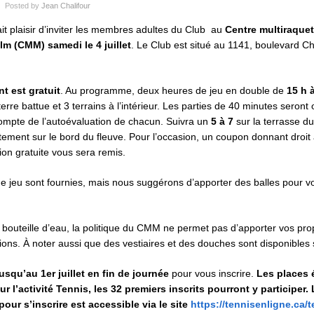
Posted by
Jean Chalifour
ait plaisir d’inviter les membres adultes du Club au
Centre multiraquet
m (CMM) samedi le 4 juillet
. Le Club est situé au 1141, boulevard C
t est gratuit
. Au programme, deux heures de jeu en double de
15 h 
terre battue et 3 terrains à l’intérieur. Les parties de 40 minutes seront
ompte de l’autoévaluation de chacun. Suivra un
5 à 7
sur la terrasse du
ctement sur le bord du fleuve. Pour l’occasion, un coupon donnant droit
n gratuite vous sera remis.
de jeu sont fournies, mais nous suggérons d’apporter des balles pour v
e bouteille d’eau, la politique du CMM ne permet pas d’apporter vos pro
ns. À noter aussi que des vestiaires et des douches sont disponibles 
jusqu’au
1er juillet en fin de journée
pour vous inscrire.
Les places 
ur l’activité Tennis, les 32 premiers inscrits pourront y participer.
pour s’inscrire est accessible via le site
https://tennisenligne.ca/t