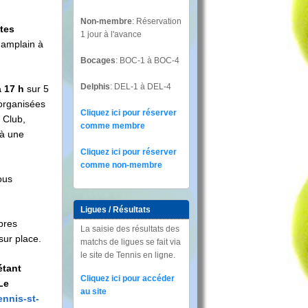
Non-membre
: Réservation
tes
1 jour à l'avance
hamplain à
Bocages
: BOC-1 à BOC-4
Delphis
: DEL-1 à DEL-4
à 17 h
sur 5
 organisées
Cliquez ici pour réserver
 Club,
comme membre
 à une
Cliquez ici pour réserver
comme non-membre
ous
Ligues / Résultats
pres
La saisie des résultats des
sur place.
matchs de ligues se fait via
le site de Tennis en ligne.
étant
Cliquez ici pour accéder
Le
au site
ennis-st-