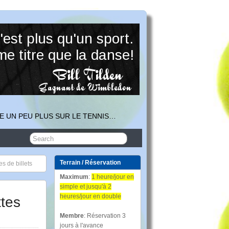
E UN PEU PLUS SUR LE TENNIS…
Terrain / Réservation
s de billets
Maximum
:
1 heure/jour en
simple et jusqu'à 2
heures/jour en double
ttes
Membre
: Réservation 3
jours à l'avance