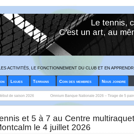
ES ACTIVITÉS, LE FONCTIONNEMENT DU CLUB ET EN APPRENDR
ion
Ligues
Terrains
Coin des membres
Nous joindre
 début de saison 2026
Omnium Banque Nationale 2026 – Tirage de 5 paire
ennis et 5 à 7 au Centre multiraque
ontcalm le 4 juillet 2026