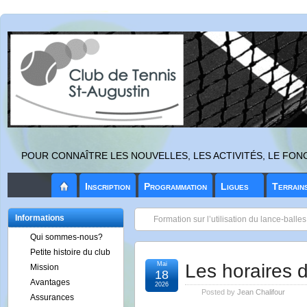
POUR CONNAÎTRE LES NOUVELLES, LES ACTIVITÉS, LE FO
Inscription
Programmation
Ligues
Terrain
Informations
Formation sur l’utilisation du lance-balle
Qui sommes-nous?
Petite histoire du club
Mai
Les horaires d
Mission
18
Avantages
2026
Posted by
Jean Chalifour
Assurances