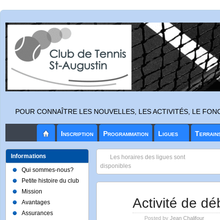
POUR CONNAÎTRE LES NOUVELLES, LES ACTIVITÉS, LE FO
Inscription
Programmation
Ligues
Terrain
Informations
Les horaires des ligues sont
disponibles
Qui sommes-nous?
Petite histoire du club
Mission
Mai
Activité de d
Avantages
18
Assurances
2026
Posted by
Jean Chalifour